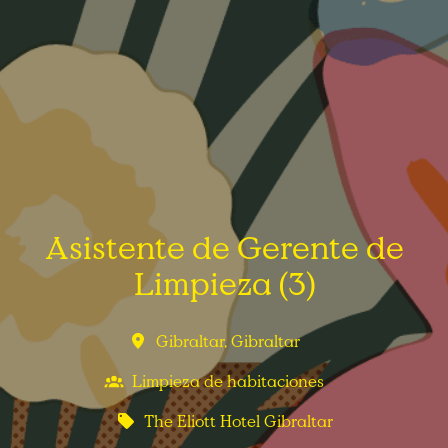
Asistente de Gerente de
Limpieza (3)
Gibraltar
,
Gibraltar
Limpieza de habitaciones
The Eliott Hotel Gibraltar