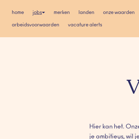
Overslaan
naar
home
jobs
merken
landen
onze waarden
content
arbeidsvoorwaarden
vacature alerts
V
Hier kan het. Onze
je ambitieus, wil