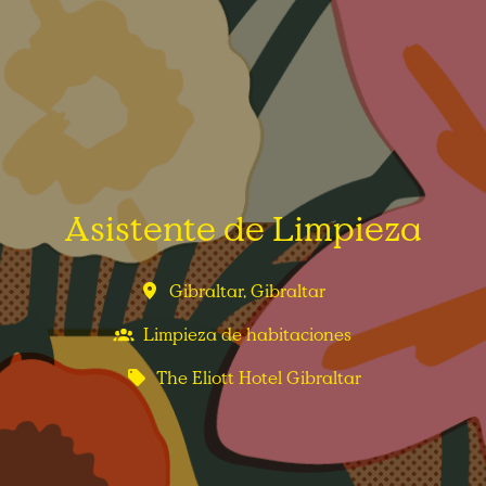
Asistente de Limpieza
Gibraltar
,
Gibraltar
Limpieza de habitaciones
The Eliott Hotel Gibraltar