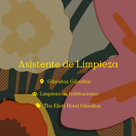
Asistente de Limpieza
Gibraltar
,
Gibraltar
Limpieza de habitaciones
The Eliott Hotel Gibraltar